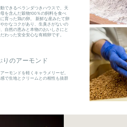
運動できるベランダつきハウスで、天
母を含んだ穀物100％の飼料を食べ
に育った鶏の卵。 新鮮な産みたて卵
ろやかなコクがあり、生臭さがないの
で、自然の恵みと本物のおいしさにと
こだわった安全安心な有精卵です。
ぷりのアーモンド
たアーモンドを軽くキャラメリーゼ。
食感で生地とクリームとの相性も抜群