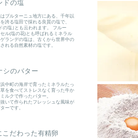
ンドの塩
スはブルターニュ地方にある、千年以
史を誇る塩田で採れる良質の塩で、
ドの塩｣とも云われます。 フルー
セル(塩の花)とも呼ばれるミネラル
なゲランデの塩は、古くから世界中の
愛される自然素材の塩です。
ナシのバター
の浜中町の海岸で育ったミネラルたっ
牧草を食べてストレスなく育った牛か
たミルクで作ったバター。
り抜いて作られたフレッシュな風味が
バターです。
にこだわった有精卵