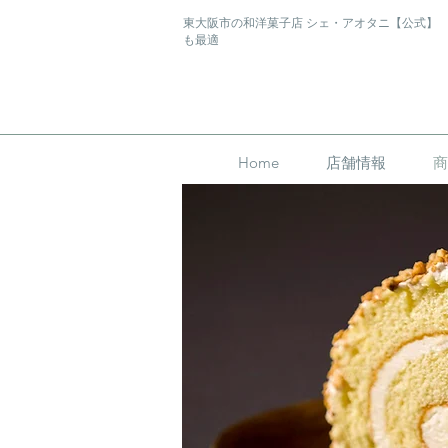
東大阪市の和洋菓子店 シェ・アオタニ【公式】
も最適
Home
店舗情報
商