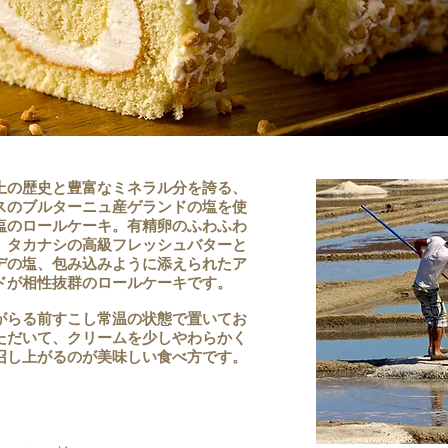
上の歴史と豊富なミネラル分を誇る、
スのブルターニュ産ゲランドの塩を使
塩のロールケーキ。有精卵のふわふわ
、タカナシの高級フレッシュバターと
デの塩、包み込みように添えられたア
ドが相性抜群のロールケーキです。
がらる前すこし常温の状態で置いてお
ただいて、クリームを少しやわらかく
召し上がるのが美味しい食べ方です。