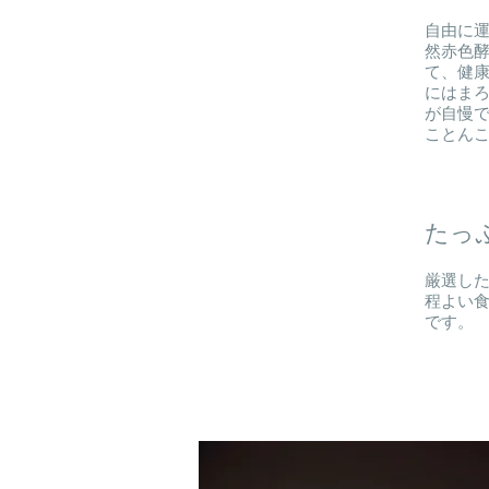
自由に
然赤色酵
て、健康
にはま
が自慢
ことん
たっ
厳選し
程よい
です。