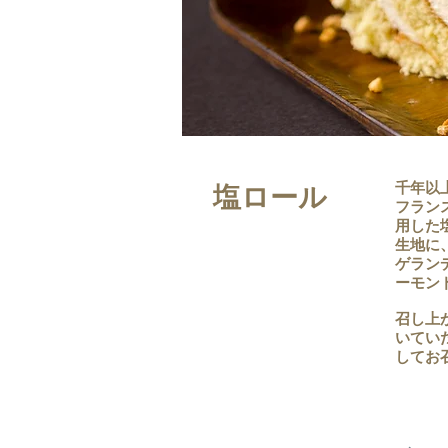
千年以
塩ロール
フラン
用した
生地に
ゲラン
ーモン
召し上
いてい
してお