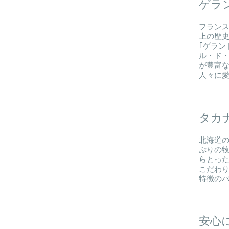
ゲラ
フラン
上の歴
｢ゲラン
ル・ド・
が豊富
人々に
タカ
北海道
ぷりの
らとっ
​こだわ
特徴の
安心