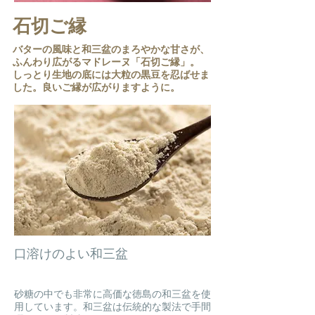
石切ご縁
バターの風味と和三盆のまろやかな甘さが、
ふんわり広がるマドレーヌ「石切ご縁」。
しっとり生地の底には大粒の黒豆を忍ばせま
した。良いご縁が広がりますように。
口溶けのよい和三盆
砂糖の中でも非常に高価な徳島の和三盆を使
用しています。和三盆は伝統的な製法で手間