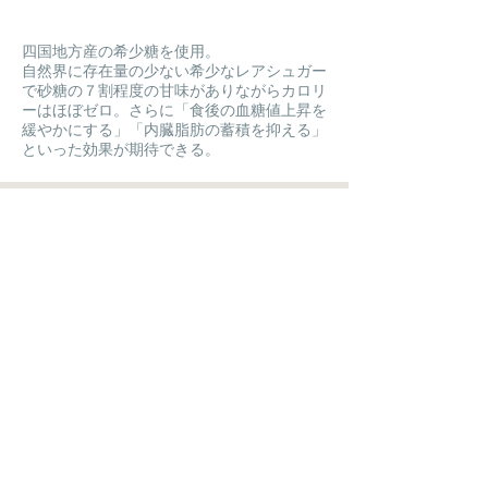
四国地方産の希少糖を使用。
自然界に存在量の少ない希少なレアシュガー
で砂糖の７割程度の甘味がありながらカロリ
ーはほぼゼロ。さらに「食後の血糖値上昇を
緩やかにする」「内臓脂肪の蓄積を抑える」
といった効果が期待できる。
石切ご縁
【特定原材料】 乳 , 卵 , 小麦
【賞味期間】14日間
【サイズ・内容量】5個入り、10個入り
ご購入はこちらのページから